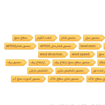
سنسور سیل
سنسور فشار
شفت انکودر
سطح سنج
level metr
سنسور فشار مدل AP550
سنسور فشارAP550
سنج
wind speed
wind direction
sks
سنسور سطح سنج ارتفاع برف
ارتتفاع برف
سنسور برف
 شدت نور
سنسور تشخیص باران
تشخیص بارش
ی سطح خاک
سنسور دمای سطح خاک
سنسور کدورت سنج آب