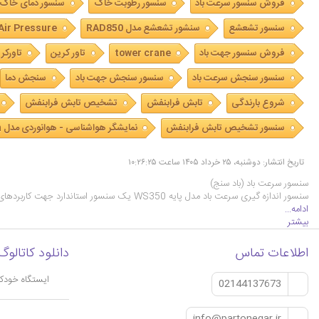
فروش سنسور سرعت باد
سنسور رطوبت خاک
سنسور دمای خاک
سنسور تشعشع
سنشور تشعشع مدل RAD850
Air Pressure
فروش سنسور جهت باد
tower crane
تاور کرین
تاورکر
سنسور سنجش سرعت باد
سنسور سنجش جهت باد
سنجش دما
شروع بارندگی
تابش فرابنفش
تشخیص تابش فرابنفش
سنسور تشخیص تابش فرابنفش
نمایشگر هواشناسی - هوانوردی مدل PTN-WMon
تاریخ انتشار: دوشنبه، ۲۵ خرداد ۱۴۰۵ ساعت ۱۰:۲۶:۲۵
سنسور سرعت باد (باد سنج)
سنسور اندازه گیری سرعت باد مدل پایه WS350 یک سنسور استاندارد جهت کاربردهای هواشناسی می باشد که تکنیک سنجش آن نوری بوده و قادر است در محدوده 0 تا 60 متر بر ثانیه با دقت 0.1 مت …
ادامه...
بیشتر
اطلاعات تماس
دانلود کاتالوگ
ایستگاه خودکا
02144137673