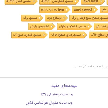
level metr
سنسور فشار مدل AP550
سنسور فشارAP550
سنج
wind speed
wind direction
سنسور سطح سنج ارتفاع برف
ارتتفاع برف
سنسور برف
 شدت نور
سنسور تشخیص باران
تشخیص بارش
ی سطح خاک
سنسور دمای سطح خاک
سنسور کدورت سنج آب
پیوندهای مفید
وب سایت پشتیبانی ICS
وب سایت سازمان هواشناسی کشور