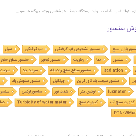
 هواشناسی، اقدام به تولید ایستگاه خودکار هواشناسی ویژه نیروگاه ها نمو …
وش سنسور
سور باران سنج
سنسور تشخیص آب گرفتگی
آب گرفتگی
سیل
سنسور
دما
رطوبت
سنسور تبخیر
سنسور سطح سنج
Radiation
سنسور سطح سنج رودخانه
سرعت باد
سرعت 
ین
سنسور سرعت باد تاور کرین
جرثقیل
سنسور سنجش باد
luxmeter
لوکس متر
شدت نور
سنسور لوکس
سنسور
کدورت سنج آب
کدورت سنج
Turbidity of water meter
دما