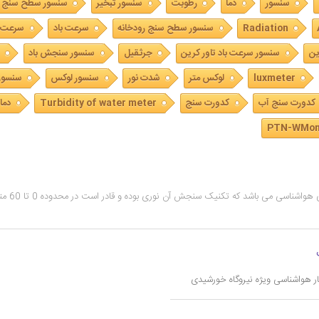
سنسور
دما
رطوبت
سنسور تبخیر
سنسور سطح سنج
Radiation
سنسور سطح سنج رودخانه
سرعت باد
سرعت 
ین
سنسور سرعت باد تاور کرین
جرثقیل
سنسور سنجش باد
luxmeter
لوکس متر
شدت نور
سنسور لوکس
سنسور
کدورت سنج آب
کدورت سنج
Turbidity of water meter
دما
ر هواشناسی ویژه نیروگاه خورشیدی