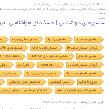
ایستگاه خودکار هواشناسی نیروگاهی ساخت پرتونگار دانش
شرکت پرتونگار دانش با تکیه بر تجربه ی بیش از دو دهه در طراحی و ساخت سامانه های
ادامه...
بیشتر
سنسورهای هواشناسی | حسگرهای هواشناسی | فر
سنسور سرعت باد
سنسور جهت باد
سنسور دما و رطوبت
سن
فروش سنسور سرعت باد
سنسور رطوبت خاک
سنسور دمای خاک
سنسور تشعشع
سنشور تشعشع مدل RAD850
Air Pressure
فروش سنسور جهت باد
tower crane
تاور کرین
تاورکر
سنسور سنجش سرعت باد
سنسور سنجش جهت باد
سنجش دما
شروع بارندگی
تابش فرابنفش
تشخیص تابش فرابنفش
سنسور تشخیص تابش فرابنفش
نمایشگر هواشناسی - هوانوردی مدل PTN-WMon
تاریخ انتشار: دوشنبه، ۴ اردیبهشت ۱۴۰۲ ساعت ۱۱:۴۴:۵۹