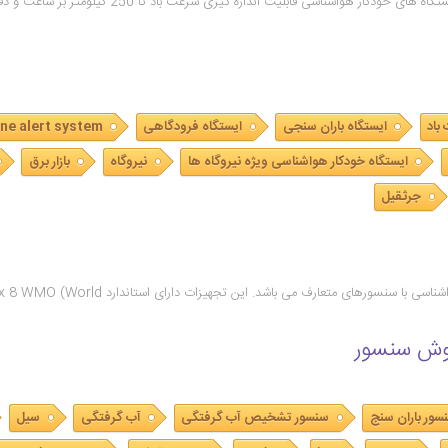
باد
ایستگاه باران سنجی
ایستگاه فرودگاهی
ne alert system
ایستگاه خودکار هواشناسی ویژه نیروگاه ها
نیروگاه
بازار برق
جرثقیل
سورهای متعارف می باشد. این تجهیزات دارای استاندارد Annex 8 WMO (World …
وش سنسور
سور باران سنج
سنسور تشخیص آب گرفتگی
آب گرفتگی
سیل