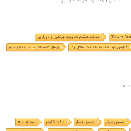
Tower Cra
سامانه هشدار باد ویژه جرثقیل و تاورکرین
گزارش اتوماتیک به مدیریت منابع برق
ارسال داده هواشناسی به بازار برق
سنسور سیل
سنسور فشار
شفت انکودر
سطح سنج