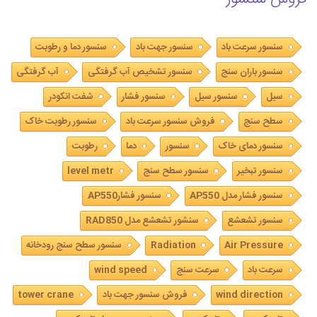
سنسور سرعت باد
سنسور جهت باد
سنسور دما و رطوبت
سنسور باران سنج
سنسور تشخیص آب گرفتگی
آب گرفتگی
سیل
سنسور سیل
سنسور فشار
شفت انکودر
سطح سنج
فروش سنسور سرعت باد
سنسور رطوبت خاک
سنسور دمای خاک
سنسور
دما
رطوبت
سنسور تبخیر
سنسور سطح سنج
level metr
سنسور فشار مدل AP550
سنسور فشارAP550
سنسور تشعشع
سنشور تشعشع مدل RAD850
Air Pressure
Radiation
سنسور سطح سنج رودخانه
سرعت باد
سرعت سنج
wind speed
wind direction
فروش سنسور جهت باد
tower crane