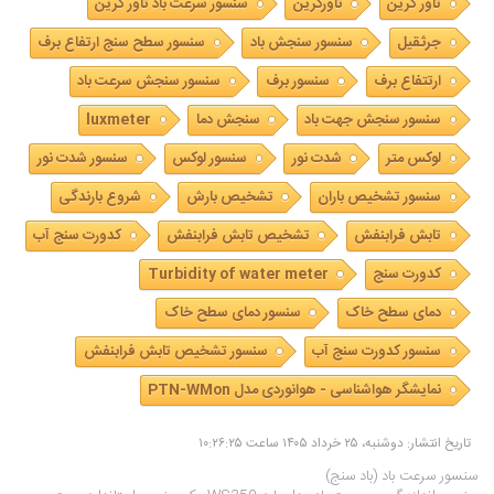
تاور کرین
تاورکرین
سنسور سرعت باد تاور کرین
جرثقیل
سنسور سنجش باد
سنسور سطح سنج ارتفاع برف
ارتتفاع برف
سنسور برف
سنسور سنجش سرعت باد
سنسور سنجش جهت باد
سنجش دما
luxmeter
لوکس متر
شدت نور
سنسور لوکس
سنسور شدت نور
سنسور تشخیص باران
تشخیص بارش
شروع بارندگی
تابش فرابنفش
تشخیص تابش فرابنفش
کدورت سنج آب
کدورت سنج
Turbidity of water meter
دمای سطح خاک
سنسور دمای سطح خاک
سنسور کدورت سنج آب
سنسور تشخیص تابش فرابنفش
نمایشگر هواشناسی - هوانوردی مدل PTN-WMon
تاریخ انتشار: دوشنبه، ۲۵ خرداد ۱۴۰۵ ساعت ۱۰:۲۶:۲۵
سنسور سرعت باد (باد سنج)