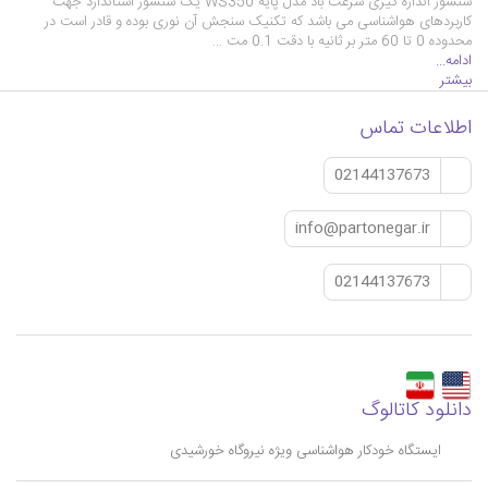
سنسور اندازه گیری سرعت باد مدل پایه WS350 یک سنسور استاندارد جهت
کاربردهای هواشناسی می باشد که تکنیک سنجش آن نوری بوده و قادر است در
محدوده 0 تا 60 متر بر ثانیه با دقت 0.1 مت …
ادامه...
بیشتر
اطلاعات تماس
02144137673
info@partonegar.ir
02144137673
دانلود کاتالوگ
ایستگاه خودکار هواشناسی ویژه نیروگاه خورشیدی