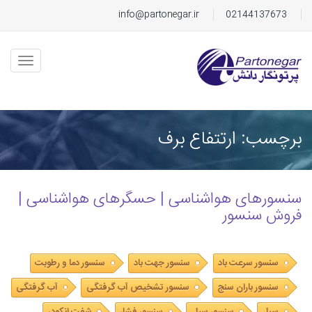
info@partonegar.ir
02144137673
برچسب: ارتتفاع برف
سنسورهای هواشناسی | حسگرهای هواشناسی |
فروش سنسور
سنسور سرعت باد
سنسور جهت باد
سنسور دما و رطوبت
سنسور باران سنج
سنسور تشخیص آب گرفتگی
آب گرفتگی
سیل
سنسور سیل
سنسور فشار
شفت انکودر