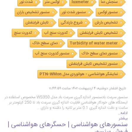
سنجش دما
luxmeter
لوکس متر
شدت نور
سنسور لوکس
سنسور شدت نور
سنسور تشخیص باران
تشخیص بارش
شروع بارندگی
تابش فرابنفش
تشخیص تابش فرابنفش
کدورت سنج آب
کدورت سنج
Turbidity of water meter
دمای سطح خاک
سنسور دمای سطح خاک
سنسور کدورت سنج آب
سنسور تشخیص تابش فرابنفش
نمایشگر هواشناسی - هوانوردی مدل PTN-WMon
تاریخ انتشار: دوشنبه، ۴ اردیبهشت ۱۴۰۲ ساعت ۱۱:۴۴:۵۹
سنسور سرعت بادسنسور اندازه گیری سرعت باد مدل WS350 مخصوص استفاده در
ایستگاه های خودکار هواشناسی قابلیت اندازه گیری سرعت باد تا 250 کیلومتر بر
ساعت و دقت اندازه گیری 0.1 متر بر ثانیه را داشته و دارای …
ادامه...
بیشتر
سنسورهای هواشناسی | حسگرهای هواشناسی |
فروش سنسور