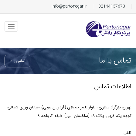
info@partonegar.ir
02144137673
تماس با ما
تماس با ما
اطلاعات تماس
تهران، بزرگراه ستاری ، بلوار ناصر حجازی (فردوس غربی)، خیابان ورزی شمالی،
کوچه یکم غربی، پلاک ۲۸ (ساختمان البرز)، طبقه ۲، واحد ۹
تلفن: