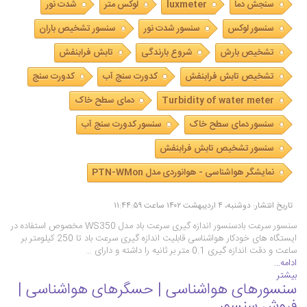
سنجش دما
luxmeter
لوکس متر
شدت نور
سنسور لوکس
سنسور شدت نور
سنسور تشخیص باران
تشخیص بارش
شروع بارندگی
تابش فرابنفش
تشخیص تابش فرابنفش
کدورت سنج آب
کدورت سنج
Turbidity of water meter
دمای سطح خاک
سنسور دمای سطح خاک
سنسور کدورت سنج آب
سنسور تشخیص تابش فرابنفش
نمایشگر هواشناسی - هوانوردی مدل PTN-WMon
تاریخ انتشار: دوشنبه، ۴ اردیبهشت ۱۴۰۲ ساعت ۱۱:۴۴:۵۹
سنسور سرعت بادسنسور اندازه گیری سرعت باد مدل WS350 مخصوص استفاده در
ایستگاه های خودکار هواشناسی قابلیت اندازه گیری سرعت باد تا 250 کیلومتر بر
ساعت و دقت اندازه گیری 0.1 متر بر ثانیه را داشته و دارای …
ادامه...
بیشتر
سنسورهای هواشناسی | حسگرهای هواشناسی |
فروش سنسور