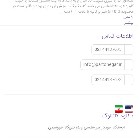
سنسور اندازه گیری سرعت باد مدل پایه WS350 یک سنسور استاندارد جهت
کاربردهای هواشناسی می باشد که تکنیک سنجش آن نوری بوده و قادر است در
محدوده 0 تا 60 متر بر ثانیه با دقت 0.1 مت …
ادامه...
بیشتر
اطلاعات تماس
02144137673
info@partonegar.ir
02144137673
دانلود کاتالوگ
ایستگاه خودکار هواشناسی ویژه نیروگاه خورشیدی