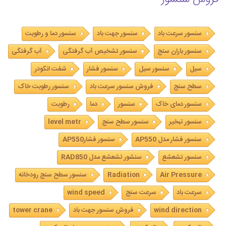
سنسور سرعت باد
سنسور جهت باد
سنسور دما و رطوبت
سنسور باران سنج
سنسور تشخیص آب گرفتگی
آب گرفتگی
سیل
سنسور سیل
سنسور فشار
شفت انکودر
سطح سنج
فروش سنسور سرعت باد
سنسور رطوبت خاک
سنسور دمای خاک
سنسور
دما
رطوبت
سنسور تبخیر
سنسور سطح سنج
level metr
سنسور فشار مدل AP550
سنسور فشارAP550
سنسور تشعشع
سنشور تشعشع مدل RAD850
Air Pressure
Radiation
سنسور سطح سنج رودخانه
سرعت باد
سرعت سنج
wind speed
wind direction
فروش سنسور جهت باد
tower crane