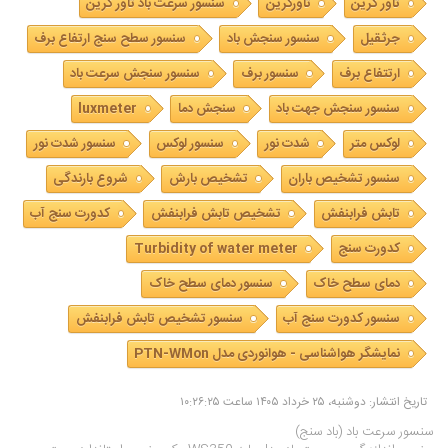
تاور کرین
تاورکرین
سنسور سرعت باد تاور کرین
جرثقیل
سنسور سنجش باد
سنسور سطح سنج ارتفاع برف
ارتتفاع برف
سنسور برف
سنسور سنجش سرعت باد
سنسور سنجش جهت باد
سنجش دما
luxmeter
لوکس متر
شدت نور
سنسور لوکس
سنسور شدت نور
سنسور تشخیص باران
تشخیص بارش
شروع بارندگی
تابش فرابنفش
تشخیص تابش فرابنفش
کدورت سنج آب
کدورت سنج
Turbidity of water meter
دمای سطح خاک
سنسور دمای سطح خاک
سنسور کدورت سنج آب
سنسور تشخیص تابش فرابنفش
نمایشگر هواشناسی - هوانوردی مدل PTN-WMon
تاریخ انتشار: دوشنبه، ۲۵ خرداد ۱۴۰۵ ساعت ۱۰:۲۶:۲۵
سنسور سرعت باد (باد سنج)