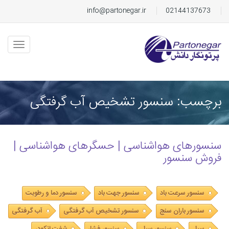
info@partonegar.ir
02144137673
برچسب: سنسور تشخیص آب گرفتگی
سنسورهای هواشناسی | حسگرهای هواشناسی |
فروش سنسور
سنسور سرعت باد
سنسور جهت باد
سنسور دما و رطوبت
سنسور باران سنج
سنسور تشخیص آب گرفتگی
آب گرفتگی
سیل
سنسور سیل
سنسور فشار
شفت انکودر