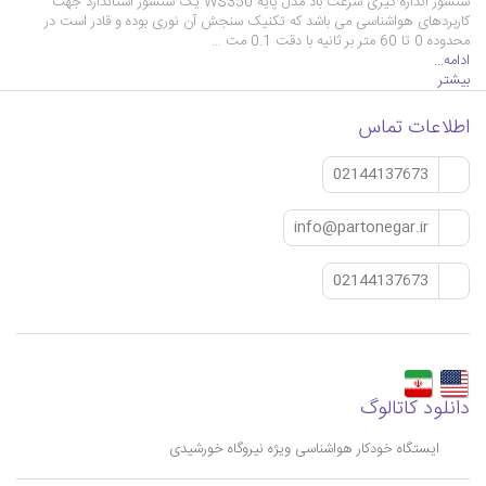
سنسور اندازه گیری سرعت باد مدل پایه WS350 یک سنسور استاندارد جهت
کاربردهای هواشناسی می باشد که تکنیک سنجش آن نوری بوده و قادر است در
محدوده 0 تا 60 متر بر ثانیه با دقت 0.1 مت …
ادامه...
بیشتر
اطلاعات تماس
02144137673
info@partonegar.ir
02144137673
دانلود کاتالوگ
ایستگاه خودکار هواشناسی ویژه نیروگاه خورشیدی