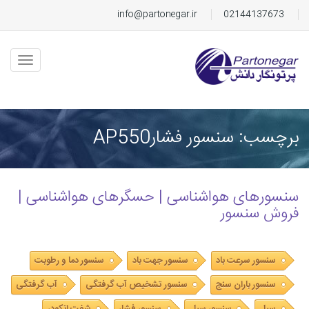
info@partonegar.ir
02144137673
برچسب: سنسور فشارAP550
سنسورهای هواشناسی | حسگرهای هواشناسی |
فروش سنسور
سنسور سرعت باد
سنسور جهت باد
سنسور دما و رطوبت
سنسور باران سنج
سنسور تشخیص آب گرفتگی
آب گرفتگی
سیل
سنسور سیل
سنسور فشار
شفت انکودر