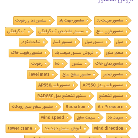
سنسور سرعت باد
سنسور جهت باد
سنسور دما و رطوبت
سنسور باران سنج
سنسور تشخیص آب گرفتگی
آب گرفتگی
سیل
سنسور سیل
سنسور فشار
شفت انکودر
سطح سنج
فروش سنسور سرعت باد
سنسور رطوبت خاک
سنسور دمای خاک
سنسور
دما
رطوبت
سنسور تبخیر
سنسور سطح سنج
level metr
سنسور فشار مدل AP550
سنسور فشارAP550
سنسور تشعشع
سنشور تشعشع مدل RAD850
Air Pressure
Radiation
سنسور سطح سنج رودخانه
سرعت باد
سرعت سنج
wind speed
wind direction
فروش سنسور جهت باد
tower crane