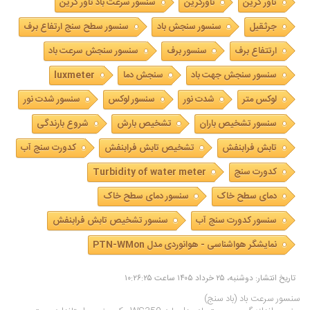
تاور کرین
تاورکرین
سنسور سرعت باد تاور کرین
جرثقیل
سنسور سنجش باد
سنسور سطح سنج ارتفاع برف
ارتتفاع برف
سنسور برف
سنسور سنجش سرعت باد
سنسور سنجش جهت باد
سنجش دما
luxmeter
لوکس متر
شدت نور
سنسور لوکس
سنسور شدت نور
سنسور تشخیص باران
تشخیص بارش
شروع بارندگی
تابش فرابنفش
تشخیص تابش فرابنفش
کدورت سنج آب
کدورت سنج
Turbidity of water meter
دمای سطح خاک
سنسور دمای سطح خاک
سنسور کدورت سنج آب
سنسور تشخیص تابش فرابنفش
نمایشگر هواشناسی - هوانوردی مدل PTN-WMon
تاریخ انتشار: دوشنبه، ۲۵ خرداد ۱۴۰۵ ساعت ۱۰:۲۶:۲۵
سنسور سرعت باد (باد سنج)