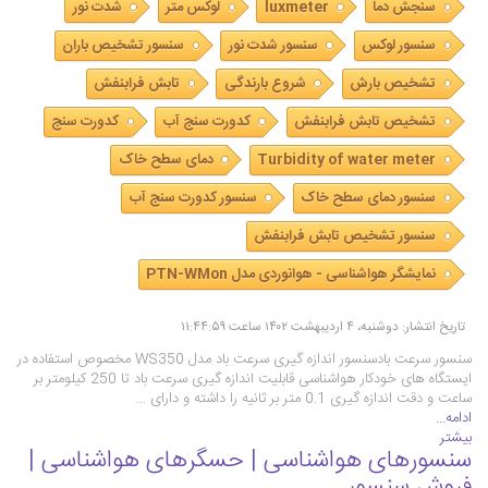
سنجش دما
luxmeter
لوکس متر
شدت نور
سنسور لوکس
سنسور شدت نور
سنسور تشخیص باران
تشخیص بارش
شروع بارندگی
تابش فرابنفش
تشخیص تابش فرابنفش
کدورت سنج آب
کدورت سنج
Turbidity of water meter
دمای سطح خاک
سنسور دمای سطح خاک
سنسور کدورت سنج آب
سنسور تشخیص تابش فرابنفش
نمایشگر هواشناسی - هوانوردی مدل PTN-WMon
تاریخ انتشار: دوشنبه، ۴ اردیبهشت ۱۴۰۲ ساعت ۱۱:۴۴:۵۹
سنسور سرعت بادسنسور اندازه گیری سرعت باد مدل WS350 مخصوص استفاده در
ایستگاه های خودکار هواشناسی قابلیت اندازه گیری سرعت باد تا 250 کیلومتر بر
ساعت و دقت اندازه گیری 0.1 متر بر ثانیه را داشته و دارای …
ادامه...
بیشتر
سنسورهای هواشناسی | حسگرهای هواشناسی |
فروش سنسور