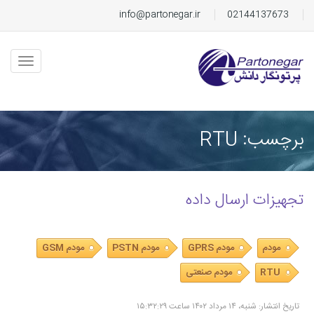
info@partonegar.ir
02144137673
برچسب: RTU
تجهیزات ارسال داده
مودم
مودم GPRS
مودم PSTN
مودم GSM
RTU
مودم صنعتی
تاریخ انتشار: شنبه، ۱۴ مرداد ۱۴۰۲ ساعت ۱۵:۳۲:۲۹