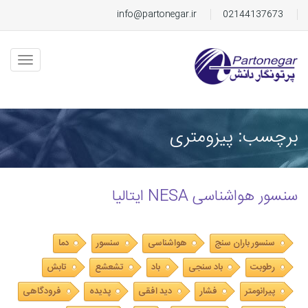
info@partonegar.ir
02144137673
برچسب: پیزومتری
سنسور هواشناسی NESA ایتالیا
سنسور باران سنج
هواشناسی
سنسور
دما
رطوبت
باد سنجی
باد
تشعشع
تابش
پیرانومتر
فشار
دید افقی
پدیده
فرودگاهی