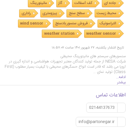
جاده ای
کف آسفالت
گاز
مانیتورینگ
محیط زیست
سطح سنج
پیزومتری
راداری
التراسونیک
فروش سنسور بادسنج
wind sensor
weather station
weather sensor
تاریخ انتشار: یکشنبه، ۲۷ شهریور ۱۴۰۱ ساعت ۱۸:۵۷:۰۷
سنسورهای سیستم های مانیتورینگ محیطی
شرکت NESA از جمله تولید کنندگان معتبر تجهیزات هواشناسی و اندازه گیری در
اروپا می باشد که قادر است انواع حسگرهای محیطی با کیفیت بسیار مطلوب (First
Class) تولید نمای …
ادامه...
بیشتر
اطلاعات تماس
02144137673
info@partonegar.ir