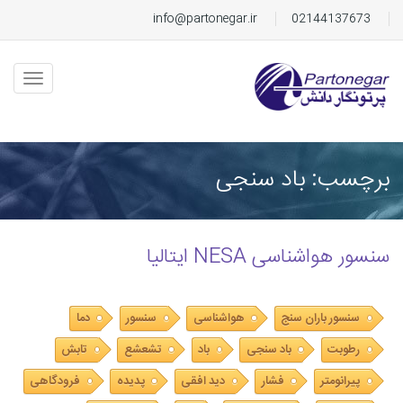
info@partonegar.ir
02144137673
برچسب: باد سنجی
سنسور هواشناسی NESA ایتالیا
سنسور باران سنج
هواشناسی
سنسور
دما
رطوبت
باد سنجی
باد
تشعشع
تابش
پیرانومتر
فشار
دید افقی
پدیده
فرودگاهی