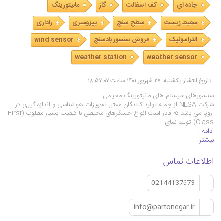
جاده ای
کف آسفالت
گاز
مانیتورینگ
محیط زیست
سطح سنج
پیزومتری
راداری
التراسونیک
فروش سنسور بادسنج
wind sensor
weather station
weather sensor
تاریخ انتشار: یکشنبه، ۲۷ شهریور ۱۴۰۱ ساعت ۱۸:۵۷:۰۷
سنسورهای سیستم های مانیتورینگ محیطی
شرکت NESA از جمله تولید کنندگان معتبر تجهیزات هواشناسی و اندازه گیری در
اروپا می باشد که قادر است انواع حسگرهای محیطی با کیفیت بسیار مطلوب (First
Class) تولید نمای …
ادامه...
بیشتر
اطلاعات تماس
02144137673
info@partonegar.ir