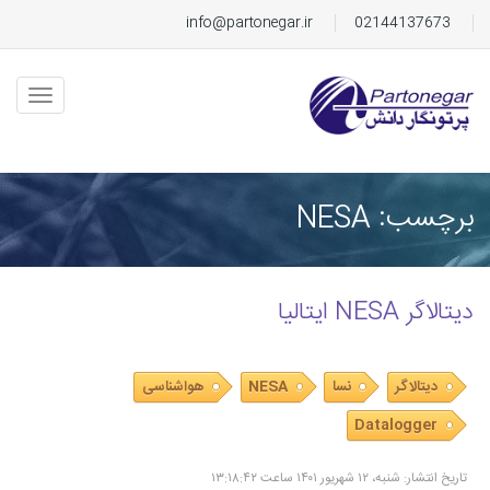
info@partonegar.ir
02144137673
برچسب: NESA
دیتالاگر NESA ایتالیا
دیتالاگر
نسا
NESA
هواشناسی
Datalogger
تاریخ انتشار: شنبه، ۱۲ شهریور ۱۴۰۱ ساعت ۱۳:۱۸:۴۲